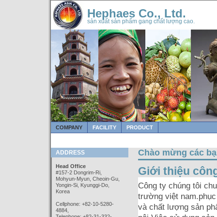
Hephaes Co., Ltd.
sản xuất sản phẩm gang chất lượng cao.
COMPANY
FACILITY
PRODUCT
Chào mừng các bạ
ADDRESS
Head Office
Giới thiệu côn
#157-2 Dongrim-Ri,
Mohyun-Myun, Cheoin-Gu,
Công ty chúng tôi ch
Yongin-Si, Kyunggi-Do,
Korea
trường việt nam.phục 
Cellphone: +82-10-5280-
và chất lượng sản ph
4884,
Telephone: +82-31-332-