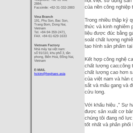
nội.Việc sử dụng sản
2884,
của nền công nghiệp 
Facsimile: +82-31-332-2883
Vina Branch
Trong nhiều thập kỷ q
191, Phu Son, Bac Son,
Trang Bom, Dong Nai,
thức và kinh nghiêm 
Vietnam
Tel. +84-94-359-2471,
liệu được đúc bằng g
FAX. +84-61-629-1633
soát chất lượng nghiê
Vietnam Factory
tạo hình sản phẩm tại
Nhà máy tại việt nam:
số 91/110, khu phố 3, tân
phong, Biên Hoà, Đồng Nai,
Kết hợp công nghệ ca
Vietnam
chất lượng cao;công 
E-MAIL
chất lượng cao hơn s
hckim@hephaes.asia
của việt nam và hàn 
sắt và mẩu gang và đ
cửu long.
Với khẩu hiệu ,” Sự h
được sản xuất cơ bản
chúng tôi đang nổ lự
tốt nhất và phân phối 