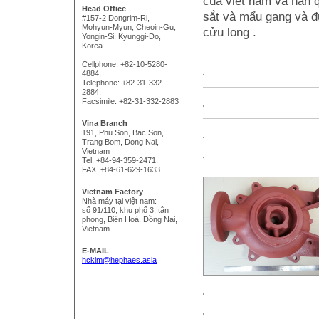
của việt nam và hàn 
Head Office
sắt và mẩu gang và đ
#157-2 Dongrim-Ri,
Mohyun-Myun, Cheoin-Gu,
cửu long .
Yongin-Si, Kyunggi-Do,
Korea
Cellphone: +82-10-5280-
4884,
Telephone: +82-31-332-
2884,
Facsimile: +82-31-332-2883
Vina Branch
191, Phu Son, Bac Son,
Trang Bom, Dong Nai,
Vietnam
Tel. +84-94-359-2471,
FAX. +84-61-629-1633
Vietnam Factory
Nhà máy tại việt nam:
số 91/110, khu phố 3, tân
phong, Biên Hoà, Đồng Nai,
Vietnam
E-MAIL
hckim@hephaes.asia